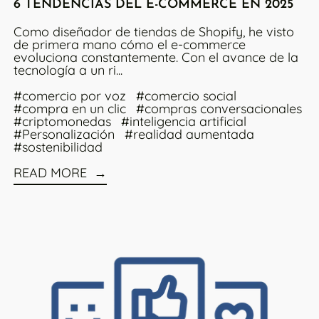
6 TENDENCIAS DEL E-COMMERCE EN 2025
Como diseñador de tiendas de Shopify, he visto
de primera mano cómo el e-commerce
evoluciona constantemente. Con el avance de la
tecnología a un ri...
#comercio por voz
#comercio social
#compra en un clic
#compras conversacionales
#criptomonedas
#inteligencia artificial
#Personalización
#realidad aumentada
#sostenibilidad
READ MORE
Read more: Cómo Mantener Que Los Clientes Existent