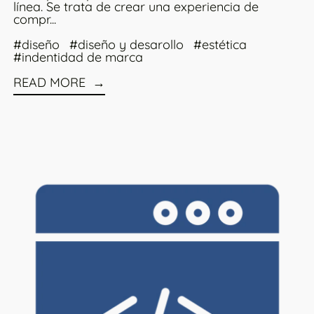
línea. Se trata de crear una experiencia de
compr...
#diseño
#diseño y desarollo
#estética
#indentidad de marca
READ MORE
4
Read more: Entendiendo Metacampos en Shopify