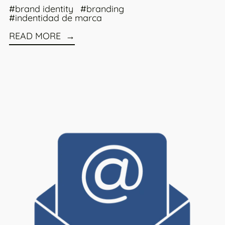
#brand identity
#branding
#indentidad de marca
READ MORE
Read more: 6 MEJORES PRÁCTICAS PARA EMAILS 