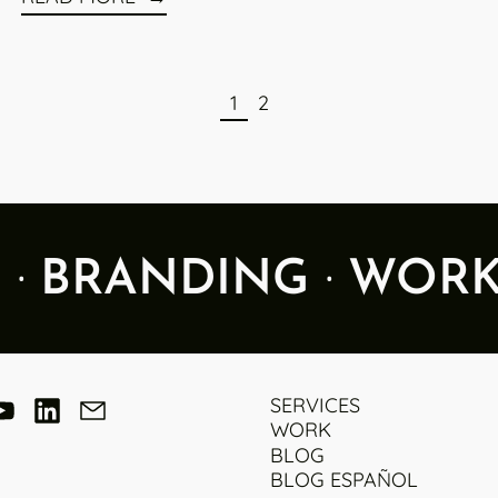
page
page
1
2
·
·
Y
BRANDING
WOR
ok
stagram
YouTube
LinkedIn
Email
SERVICES
WORK
BLOG
BLOG ESPAÑOL