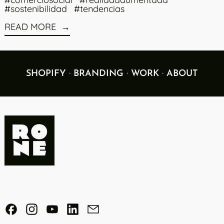
#sostenibilidad
#tendencias
READ MORE
·
·
·
SHOPIFY
BRANDING
WORK
ABOUT
Facebook
Instagram
YouTube
LinkedIn
Email