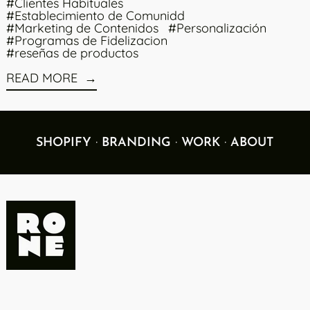
#Clientes Habituales
#Establecimiento de Comunidd
#Marketing de Contenidos
#Personalización
#Programas de Fidelizacion
#reseñas de productos
READ MORE
·
·
·
SHOPIFY
BRANDING
WORK
ABOUT